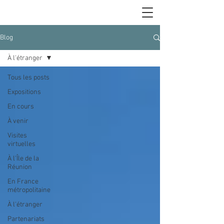
Blog
À l'étranger
Tous les posts
Expositions
En cours
À venir
Visites
virtuelles
À l'Île de la
Réunion
En France
métropolitaine
À l'étranger
Partenariats