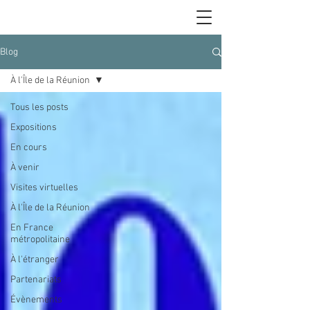
Blog
À l'Île de la Réunion
Tous les posts
Expositions
En cours
À venir
Visites virtuelles
À l'Île de la Réunion
En France
métropolitaine
À l'étranger
Partenariats
Évènements