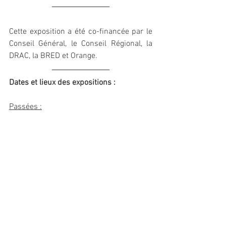
Cette exposition a été co-financée par le 
Conseil Général, le Conseil Régional, la 
DRAC, la BRED et Orange.
Dates et lieux des expositions :
Passées :
	- 2005  -  Salle Beaudemoulin - Le 
Tampon, Réunion
	- 2006  -  Médiathèque François 
Mitterand - Saint-Denis, Réunion
	- 2007  -  Université de la Réunion 
- Saint-Denis, Réunion
Expositions