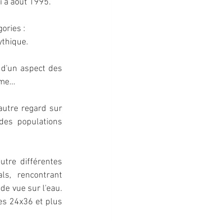
i à août 1995.
ories :
ythique.
'un aspect des 	
me...
utre regard sur 
es populations 
tre différentes 
s, rencontrant 
e vue sur l'eau. 
es 24x36 et plus 