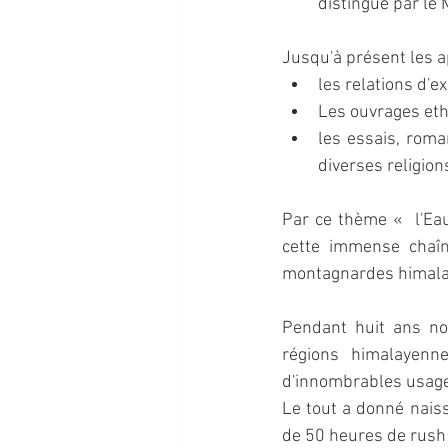
distingué par le
Jusqu'à présent les a
les relations d'
Les ouvrages et
les essais, roma
diverses religio
Par ce thème «  l'Ea
cette immense chaîn
montagnardes himalay
Pendant huit ans nou
régions himalayenne
d'innombrables usager
Le tout a donné naiss
de 50 heures de rush 