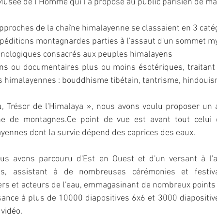
 Musée de l’Homme qui l’a proposé au public parisien de ma
pproches de la chaîne himalayenne se classaient en 3 catég
expéditions montagnardes parties à l'assaut d'un sommet m
hnologiques consacrés aux peuples himalayens
ns ou documentaires plus ou moins ésotériques, traitant d
ns himalayennes : bouddhisme tibétain, tantrisme, hindouis
u, Trésor de l'Himalaya », nous avons voulu proposer un a
e de montagnes.Ce point de vue est avant tout celui d
ennes dont la survie dépend des caprices des eaux.
s avons parcouru d'Est en Ouest et d'un versant à l'au
s, assistant à de nombreuses cérémonies et festival
s et acteurs de l'eau, emmagasinant de nombreux points d
ance à plus de 10000 diapositives 6x6 et 3000 diapositiv
vidéo.  