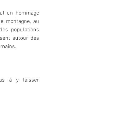
veut un hommage 
de montagne, au 
des populations 
sent autour des 
umains.  
as à y laisser 